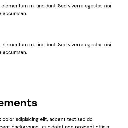
 elementum mi tincidunt. Sed viverra egestas nisi
 a accumsan.
 elementum mi tincidunt. Sed viverra egestas nisi
 a accumsan.
lements
k color
adipisicing elit, accent text sed do
cent background
cupidatat non proident officia