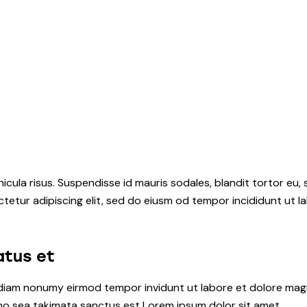
icula risus. Suspendisse id mauris sodales, blandit tortor eu, 
tetur adipiscing elit, sed do eiusm od tempor incididunt ut lab
atus et
d diam nonumy eirmod tempor invidunt ut labore et dolore ma
 no sea takimata sanctus est Lorem ipsum dolor sit amet.