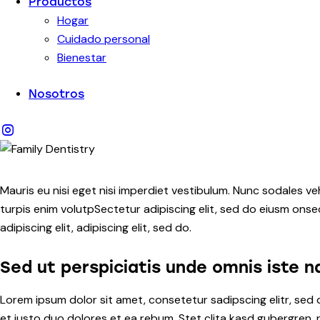
Productos
Hogar
Cuidado personal
Bienestar
Nosotros
Mauris eu nisi eget nisi imperdiet vestibulum. Nunc sodales veh
turpis enim volutpSectetur adipiscing elit, sed do eiusm onsec
adipiscing elit, adipiscing elit, sed do.
Sed ut perspiciatis unde omnis iste n
Lorem ipsum dolor sit amet, consetetur sadipscing elitr, se
et justo duo dolores et ea rebum. Stet clita kasd gubergren,