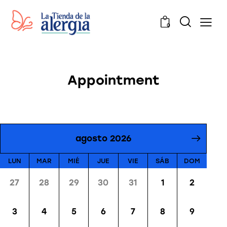
0
Appointment
agosto 2026
LUN
MAR
MIÉ
JUE
VIE
SÁB
DOM
27
28
29
30
31
1
2
3
4
5
6
7
8
9